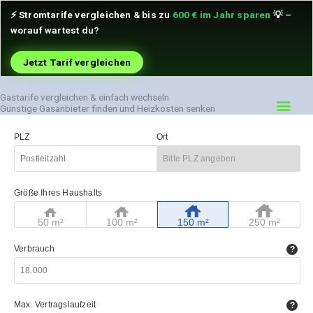
Zum
⚡
Stromtarife vergleichen
& bis zu
600 € im Jahr sparen
💡 –
Inhalt
worauf wartest du?
springen
Jetzt Tarif vergleichen
Gastarife vergleichen & einfach wechseln
Hau
Günstige Gasanbieter finden und Heizkosten senken